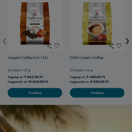
‹
›
share
favorite
share
favorite
Lingzhi Coffee 3 in 1 EU
DXN Cream Coffee
20 tasak x 21 g
20 tasak x 14 g
7 845.00 Ft
7 460.00 Ft
Tagsági ár:
Tagsági ár:
10 040.00 Ft
9 550.00 Ft
Fogyasztói ár:
Fogyasztói ár:
Kosárba
Kosárba