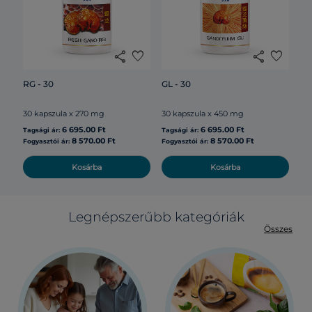
120
share
favorite
share
favorite
Tag
RG - 30
GL - 30
30 kapszula x 270 mg
30 kapszula x 450 mg
Fog
6 695.00 Ft
6 695.00 Ft
Tagsági ár:
Tagsági ár:
8 570.00 Ft
8 570.00 Ft
Fogyasztói ár:
Fogyasztói ár:
Kosárba
Kosárba
Legnépszerűbb kategóriák
Összes